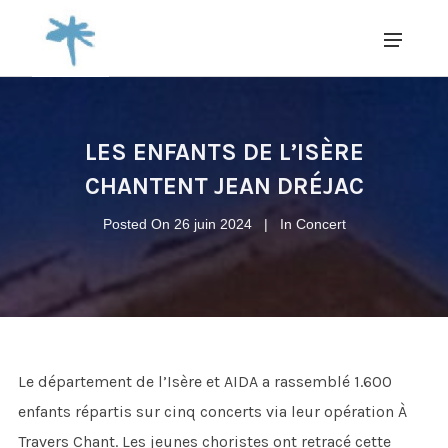
LES ENFANTS DE L’ISÈRE
CHANTENT JEAN DRÉJAC
Posted On
26 juin 2024
In
Concert
Le département de l’Isère et AIDA a rassemblé 1.600
enfants répartis sur cinq concerts via leur opération À
Travers Chant. Les jeunes choristes ont retracé cette